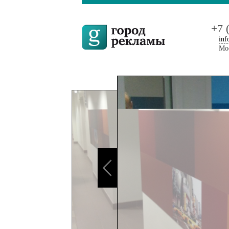
+7 
inf
Мос