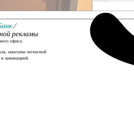
ружной рекламы
Банк
⁄
ной рекламы
ного
офиса
.
кла
,
закатаны
латексной
и
ламинацией
.