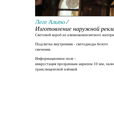
Изготовление наружной р
Леге Альто
⁄
Изготовление наружной рек
Световой
короб
из
алюмокомпозитного
матери
Подсветка
внутренняя
-
светодиоды
белого
свечения
.
Информационное
поле
-
инкрустация
прозрачным
акрилом
10
мм
,
окле
транслюцентной
плёнкой